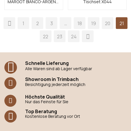
MARGOT BIANCO-ARGENTO BETULLA
Tischset X044
1
2
3
…
18
19
20
21
22
23
24
Schnelle Lieferung
Alle Waren sind ab Lager verfügbar
Showroom in Trimbach
Besichtigung jederzeit möglich
Höchste Qualität
Nur das Feinste für Sie
Top Beratung
Kostenlose Beratung vor Ort