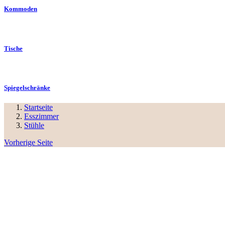
Kommoden
Tische
Spiegelschränke
Startseite
Esszimmer
Stühle
Vorherige Seite