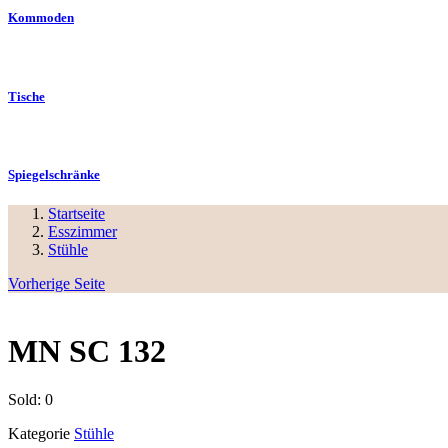
Kommoden
Tische
Spiegelschränke
Startseite
Esszimmer
Stühle
Vorherige Seite
MN SC 132
Sold:
0
Kategorie
Stühle