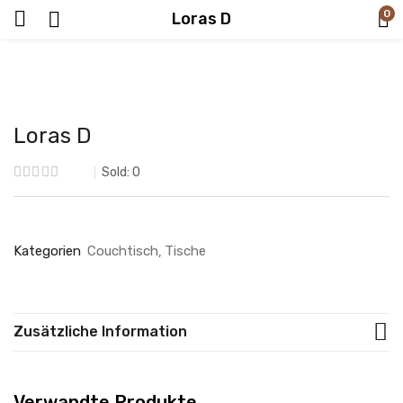
0
Loras D
Loras D
Sold:
0
Kategorien
Couchtisch
Tische
Zusätzliche Information
Verwandte Produkte