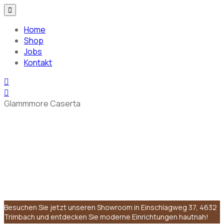
Home
Shop
Jobs
Kontakt
Glammmore Caserta
Besuchen Sie jetzt unseren Showroom in Einschlagweg 37, 4632
Trimbach und entdecken Sie moderne Einrichtungen hautnah!