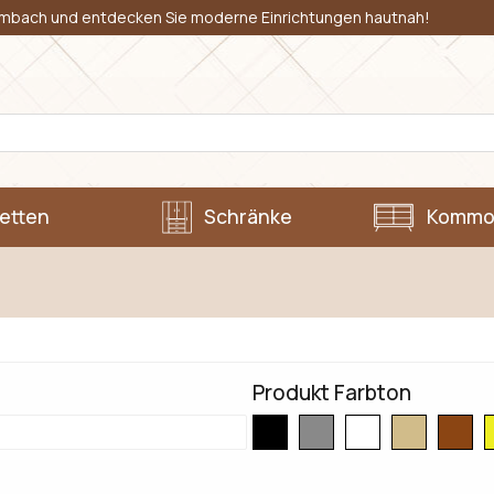
imbach und entdecken Sie moderne Einrichtungen hautnah!
etten
Schränke
Kommo
Produkt Farbton