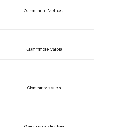
Glammmore Arethusa
Glammmore Carola
Glammmore Aricia
Glammmore Melithea