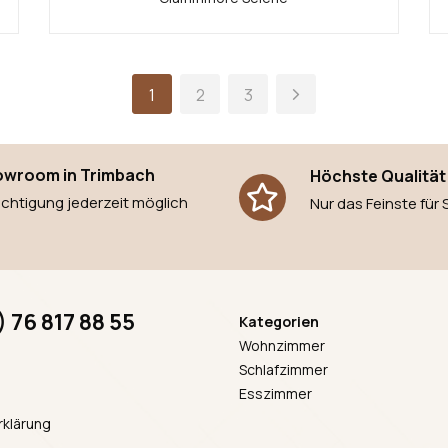
1
2
3
wroom in Trimbach
Höchste Qualität
ichtigung jederzeit möglich
Nur das Feinste für 
) 76 817 88 55
Kategorien
Wohnzimmer
Schlafzimmer
Esszimmer
klärung